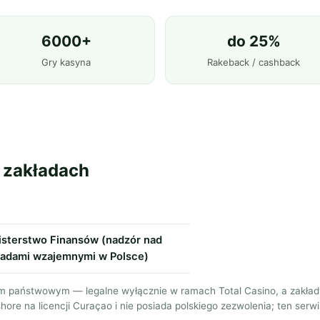
6000+
do 25%
Gry kasyna
Rakeback / cashback
o zakładach
isterstwo Finansów (nadzór nad
ładami wzajemnymi w Polsce)
em państwowym — legalne wyłącznie w ramach Total Casino, a zakła
hore na licencji Curaçao i nie posiada polskiego zezwolenia; ten ser