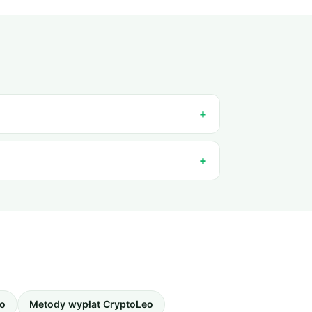
eo
Metody wypłat CryptoLeo