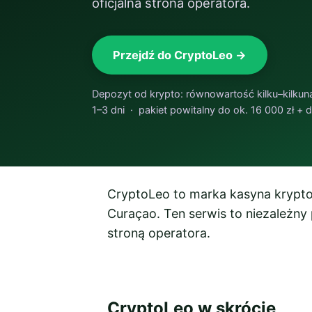
oficjalna strona operatora.
Przejdź do CryptoLeo →
Depozyt od krypto: równowartość kilku–kilkunast
1–3 dni · pakiet powitalny do ok. 16 000 zł +
CryptoLeo to marka kasyna krypto
Curaçao. Ten serwis to niezależny 
stroną operatora.
CryptoLeo w skrócie