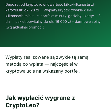
Depozyt od krypto: równowartość kilku–kilkunastu zł ·
karty/BLIK: ok. 20 zł · Wypłaty krypto: zwykle kilka–
kilkanaście minut · e-portfele: minuty–godziny · karty: 1–3
dni · pakiet powitalny do ok. 16 000 zł + darmowe spiny
(wg aktualnej promocji)
Wypłaty realizowane są zwykle tą samą
metodą co wpłata — najczęściej w
kryptowalucie na wskazany portfel.
Jak wypłacić wygrane z
CryptoLeo?