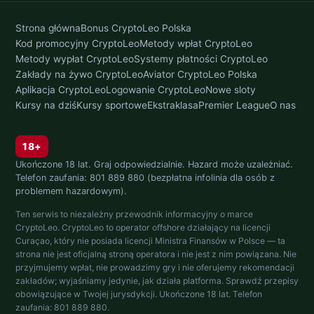
Strona główna
Bonus CryptoLeo Polska
Kod promocyjny CryptoLeo
Metody wpłat CryptoLeo
Metody wypłat CryptoLeo
Systemy płatności CryptoLeo
Zakłady na żywo CryptoLeo
Aviator CryptoLeo Polska
Aplikacja CryptoLeo
Logowanie CryptoLeo
Nowe sloty
Kursy na dziś
Kursy sportowe
Ekstraklasa
Premier League
O nas
18+
Ukończone 18 lat. Graj odpowiedzialnie. Hazard może uzależniać.
Telefon zaufania: 801 889 880 (bezpłatna infolinia dla osób z
problemem hazardowym).
Ten serwis to niezależny przewodnik informacyjny o marce
CryptoLeo. CryptoLeo to operator offshore działający na licencji
Curaçao, który nie posiada licencji Ministra Finansów w Polsce — ta
strona nie jest oficjalną stroną operatora i nie jest z nim powiązana. Nie
przyjmujemy wpłat, nie prowadzimy gry i nie oferujemy rekomendacji
zakładów; wyjaśniamy jedynie, jak działa platforma. Sprawdź przepisy
obowiązujące w Twojej jurysdykcji. Ukończone 18 lat. Telefon
zaufania: 801 889 880.