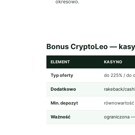
okresowo.
Bonus CryptoLeo — kasy
ELEMENT
KASYNO
Typ oferty
do 225% / do o
Dodatkowo
rakeback/cash
Min. depozyt
równowartość k
Ważność
ograniczona —