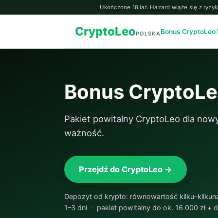
Ukończone 18 lat. Hazard wiąże się z ryzyk
CryptoLeo
Bonus CryptoLeo 
POLSKA
Bonus CryptoLe
Pakiet powitalny CryptoLeo dla now
ważność.
Przejdź do CryptoLeo →
Depozyt od krypto: równowartość kilku–kilkunast
1–3 dni · pakiet powitalny do ok. 16 000 zł +