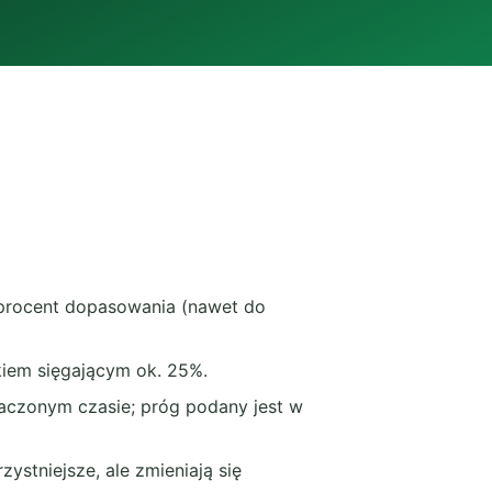
 procent dopasowania (nawet do
iem sięgającym ok. 25%.
aczonym czasie; próg podany jest w
stniejsze, ale zmieniają się