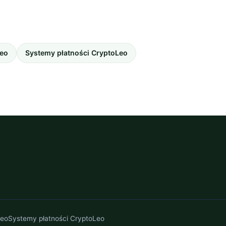
Leo
Systemy płatności CryptoLeo
Leo
Systemy płatności CryptoLeo