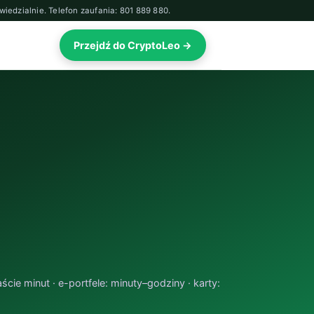
wiedzialnie. Telefon zaufania: 801 889 880.
Przejdź do CryptoLeo →
ście minut · e-portfele: minuty–godziny · karty: