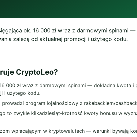
 sięgająca ok. 16 000 zł wraz z darmowymi spinami —
nia zależą od aktualnej promocji i użytego kodu.
eruje CryptoLeo?
. 16 000 zł wraz z darmowymi spinami — dokładna kwota i
i i użytego kodu.
prowadzi program lojalnościowy z rakebackiem/cashback
o to zwykle kilkadziesiąt-krotność kwoty bonusu w wyzn
zom wpłacającym w kryptowalutach — warunki bywają korzy