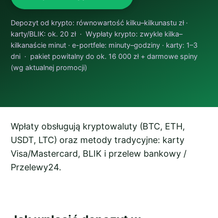
Depozyt od krypto: równowartość kilku–kilkunastu zł ·
karty/BLIK: ok. 20 zł · Wypłaty krypto: zwykle kilka–
kilkanaście minut · e-portfele: minuty–godziny · karty: 1–3
dni · pakiet powitalny do ok. 16 000 zł + darmowe spiny
(wg aktualnej promocji)
Wpłaty obsługują kryptowaluty (BTC, ETH,
USDT, LTC) oraz metody tradycyjne: karty
Visa/Mastercard, BLIK i przelew bankowy /
Przelewy24.