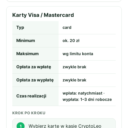
Karty Visa / Mastercard
Typ
card
Minimum
ok. 20 zł
Maksimum
wg limitu konta
Opłata za wpłatę
zwykle brak
Opłata za wypłatę
zwykle brak
wpłata: natychmiast ·
Czas realizacji
wypłata: 1–3 dni robocze
KROK PO KROKU
Wybierz kartę w kasie CryptoLeo