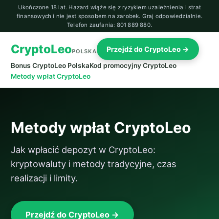
Ukończone 18 lat. Hazard wiąże się z ryzykiem uzależnienia i strat
finansowych i nie jest sposobem na zarobek. Graj odpowiedzialnie.
Telefon zaufania: 801 889 880.
CryptoLeo
Przejdź do CryptoLeo →
POLSKA
Bonus CryptoLeo Polska
Kod promocyjny CryptoLeo
Metody wpłat CryptoLeo
Metody wpłat CryptoLeo
Jak wpłacić depozyt w CryptoLeo:
kryptowaluty i metody tradycyjne, czas
realizacji i limity.
Przejdź do CryptoLeo →